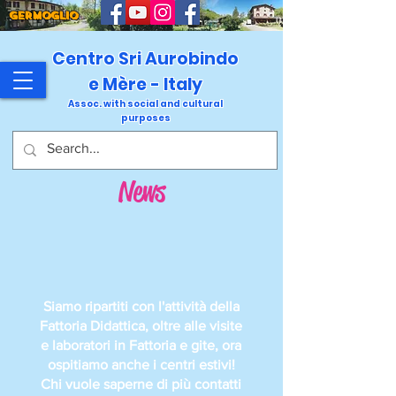
GERMOGLIO
Centro Sri Aurobindo
e Mère - Italy
Assoc. with social and cultural
purposes
News
Siamo ripartiti con l'attività della
Fattoria Didattica, oltre alle visite
e laboratori in Fattoria e gite, ora
ospitiamo anche i centri estivi!
Chi vuole saperne di più contatti