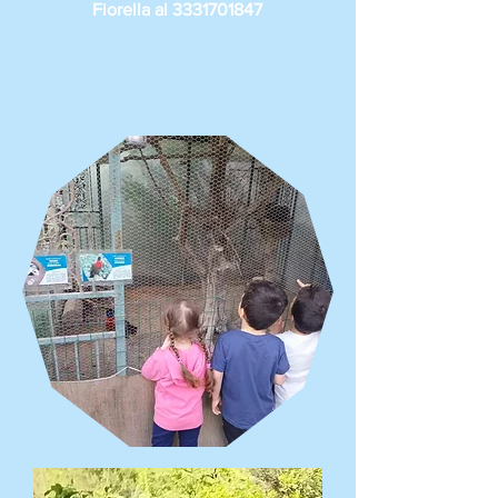
Fiorella al
3331701847