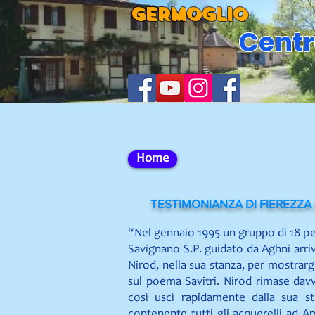
GERMOGLIO
Centr
Home
TESTIMONIANZA DI FIEREZZA (me
“Nel gennaio 1995 un gruppo di 18 p
Savignano S.P. guidato da Aghni arr
Nirod, nella sua stanza, per mostrargl
sul poema Savitri. Nirod rimase dav
così uscì rapidamente dalla sua s
contenente tutti gli acquerelli ad A