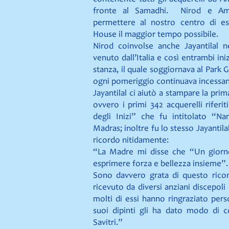
fronte al Samadhi. Nirod e Ama
permettere al nostro centro di esp
House il maggior tempo possibile.
Nirod coinvolse anche Jayantilal n
venuto dall’Italia e così entrambi ini
stanza, il quale soggiornava al Par
ogni pomeriggio continuava incessan
Jayantilal ci aiutò a stampare la prima
ovvero i primi 342 acquerelli riferi
degli Inizi” che fu intitolato “Na
Madras; inoltre fu lo stesso Jayantil
ricordo nitidamente:
“La Madre mi disse che “Un giorno,
esprimere forza e bellezza insieme”.
Sono davvero grata di questo rico
ricevuto da diversi anziani discepoli
molti di essi hanno ringraziato pe
suoi dipinti gli ha dato modo di 
Savitri.”