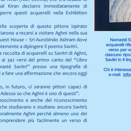
l Kiran decisero immediatamente di
orre questi acquerelli nella Exhibition
ella scoperta di questo pittore ispirato
ziarono a recarsi a visitare Aghni nella sua
Namasté Sav
k Guest House – Sri Aurobindo Ashram dove
acquerelli rif
temente a dipingere il poema Savitri.
verso per v
 raccolta di acquerelli su Savitri di Aghni,
ciascuno ripor
Savitri in 4 li
ti ai 342 versi del primo canto del “Libro
masté Savitri” presso una tipografia di
Chi è interessa
al a fare una affermazione che ancora oggi
e-mail:
inf
 in futuro, ci saranno pittori capaci di
 Adesso so che Aghni è uno di questi”.
noscimento e anche del riconoscimento
 che studiavano e studiano ancora Savitri;
rsonalmente Aghni perché almeno uno dei
comprendere più facilmente un verso di