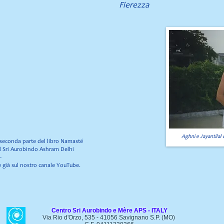
Fierezza
Aghni e Jayantilal 
a seconda parte del libro Namasté
del Sri Aurobindo Ashram Delhi
-
 è già sul nostro canale YouTube.
Centro Sri Aurobindo e Mère APS - ITALY
Via Rio d'Orzo, 535 - 41056 Savignano S.P. (MO)