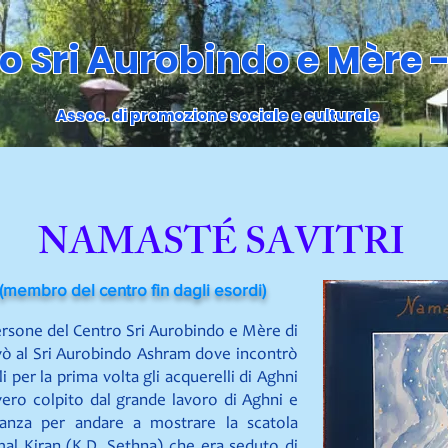
o Sri Aurobindo e Mère -
Assoc. di promozione sociale e culturale
NAMASTÉ SAVITRI
mbro del centro fin dagli esordi)
ersone del Centro Sri Aurobindo e Mère di
ivò al Sri Aurobindo Ashram dove incontrò
i per la prima volta gli acquerelli di Aghni
vero colpito dal grande lavoro di Aghni e
tanza per andare a mostrare la scatola
mal Kiran (K.D. Sethna) che era seduto di