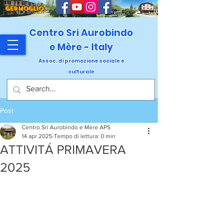
GERMOGLIO
Centro Sri Aurobindo
e Mère - Italy
Assoc. di promozione sociale e
culturale
Post
Centro Sri Aurobindo e Mère APS
14 apr 2025
Tempo di lettura: 0 min
ATTIVITÁ PRIMAVERA
2025