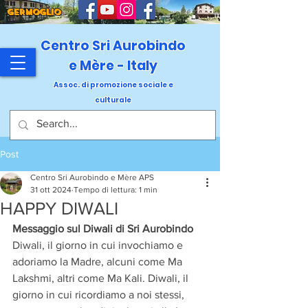
GERMOGLIO
Centro Sri Aurobindo
e Mère - Italy
Assoc. di promozione sociale e
culturale
Post
Centro Sri Aurobindo e Mère APS
31 ott 2024
Tempo di lettura: 1 min
HAPPY DIWALI
Messaggio sul Diwali di Sri Aurobindo
Diwali, il giorno in cui invochiamo e 
adoriamo la Madre, alcuni come Ma 
Lakshmi, altri come Ma Kali. Diwali, il 
giorno in cui ricordiamo a noi stessi, 