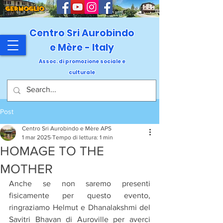
GERMOGLIO
Centro Sri Aurobindo
e Mère - Italy
Assoc. di promozione sociale e
culturale
Post
Centro Sri Aurobindo e Mère APS
1 mar 2025
Tempo di lettura: 1 min
HOMAGE TO THE
MOTHER
Anche se non saremo presenti 
fisicamente per questo evento, 
ringraziamo Helmut e Dhanalakshmi del 
Savitri Bhavan di Auroville per averci 