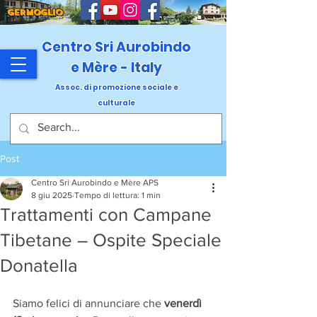
GERMOGLIO
Centro Sri Aurobindo
e Mère - Italy
Assoc. di promozione sociale e
culturale
Post
Centro Sri Aurobindo e Mère APS
8 giu 2025
Tempo di lettura: 1 min
Trattamenti con Campane
Tibetane – Ospite Speciale
Donatella
Siamo felici di annunciare che 
venerdì 