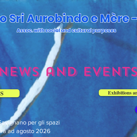
o Sri Aurobindo e Mère -
Assoc. with social and cultural purposes
news and event
S
Exhibitions a
Savignano per gli spazi
stra ad agosto 2026