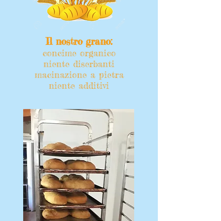
Il nostro grano:
concime organico
niente diserbanti
macinazione a pietra
niente additivi