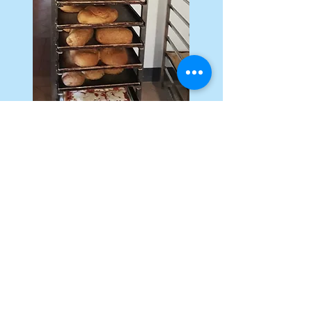
LE MOTIVAZIONI PER CUI
ABBIAMO SCELTO IL PANE
INTEGRALE
Il pane integrale, fatto secondo le antiche
regole, è ricco e denso, il suo profumo è
gradevole e la sua conservazione si protrae
per parecchi giorni. Nel pane integrale sono
presenti tutti quegli elementi nutritivi che si
trovano nel chicco di grano: abbiamo i grassi
insaturi del germe, le vitamine del gruppo B e
la vitamina E, le importantissime fibre vegetali